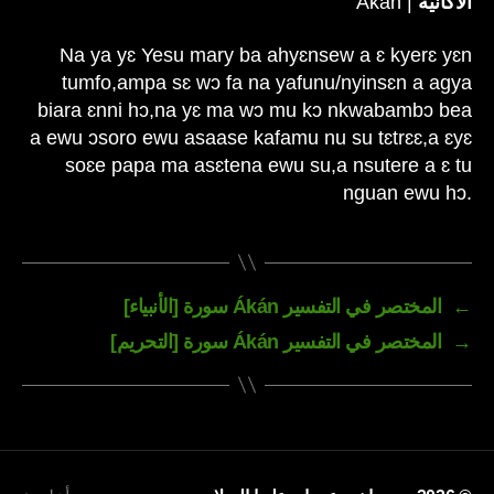
الآكانية
| Ákán
Na ya yɛ Yesu mary ba ahyɛnsew a ɛ kyerɛ yɛn
tumfo,ampa sɛ wɔ fa na yafunu/nyinsɛn a agya
biara ɛnni hɔ,na yɛ ma wɔ mu kɔ nkwabambɔ bea
a ewu ɔsoro ewu asaase kafamu nu su tɛtrɛɛ,a ɛyɛ
soɛe papa ma asɛtena ewu su,a nsutere a ɛ tu
nguan ewu hɔ.
←
المختصر في التفسير Ákán سورة [الأنبياء]
→
المختصر في التفسير Ákán سورة [التحريم]