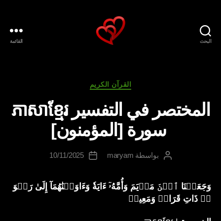
البحث
القائمة
مريم
ابنت
عمران
عليها
التصنيفات
القرآن الكريم
السلام
المختصر في التفسير ភាសាខ្មែរ
سورة [المؤمنون]
بواسطة
maryam
10/11/2025
كاتب
تاريخ
المقالة
المقالة
وَجَعَلۡنَا
ٱبۡنَ
مَرۡيَمَ
وَأُمَّهُۥٓ
ءَايَةٗ
وَءَاوَيۡنَٰهُمَآ
إِلَىٰ
رَبۡوَ
ةٖ
ذَاتِ
قَرَارٖ
وَمَعِينٖ