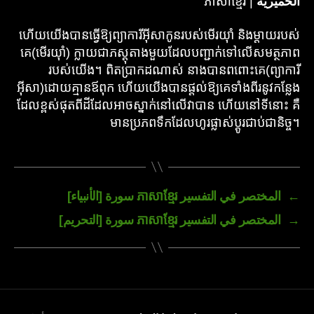
الخميرية
| ភាសាខ្មែរ
ហើយយើងបានធ្វើឱ្យព្យាការីអ៊ីសាកូនរបស់មើរយ៉ាំ និងម្តាយរបស់
គេ(មើរយ៉ាំ) ក្លាយជាភស្តុតាងមួយដែលបញ្ជាក់ទៅលើសមត្ថភាព
របស់យើង។ ពិតប្រាកដណាស់ នាងបានពពោះគេ(ព្យាការី
អ៊ីសា)ដោយគ្មានឪពុក ហើយយើងបានផ្តល់ឱ្យគេទាំងពីរនូវកន្លែង
ដែលខ្ពស់ផុតពីដីដែលអាចស្នាក់នៅលើវាបាន ហើយនៅទីនោះ គឺ
មានប្រភពទឹកដែលហូរផ្លាស់ប្តូរជាប់ជានិច្ច។
←
المختصر في التفسير ភាសាខ្មែរ سورة [الأنبياء]
→
المختصر في التفسير ភាសាខ្មែរ سورة [التحريم]